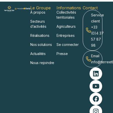
Le Groupe
Informations
Contact
À propos
Collectivités
Service
territoriales
client
Secteurs
d’activités
Agriculteurs
+33
(0)4 37
Réalisations
Entreprises
57 87
Nos solutions
Se connecter
98
Actualités
Presse
Email
info@terreet
Nous rejoindre