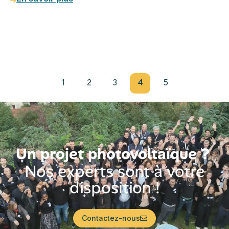
1
2
3
4
5
Un projet photovoltaïque ?
Nos experts sont à votre
disposition !
Contactez-nous