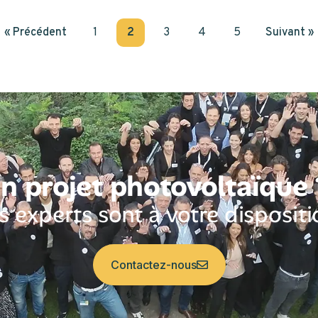
« Précédent
1
2
3
4
5
Suivant »
n projet photovoltaïque
 experts sont à votre dispositi
Contactez-nous