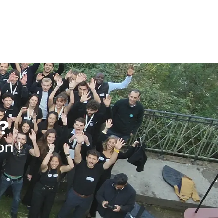
 ?
on !