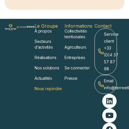
Le Groupe
Informations
Contact
À propos
Collectivités
Service
territoriales
client
Secteurs
d’activités
Agriculteurs
+33
(0)4 37
Réalisations
Entreprises
57 87
Nos solutions
Se connecter
98
Actualités
Presse
Email
info@terreet
Nous rejoindre