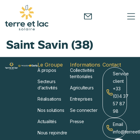
Saint Savin (38)
Le Groupe
Informations
Contact
À propos
Collectivités
Service
territoriales
client
Secteurs
d’activités
Agriculteurs
+33
(0)4 37
Réalisations
Entreprises
57 87
Nos solutions
Se connecter
98
Actualités
Presse
Email
info@terreet
Nous rejoindre