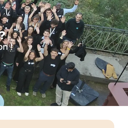
 ?
on !