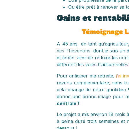
Être propriétaire de la parc
Ou être prêt à rénover sa t
Gains et rentabil
Témoignage Li
A 45 ans, en tant qu’agriculteur
des Thevenons
, dont je suis un
et tenter ainsi de réduire les c
différent des voies traditionnelle
Pour anticiper ma retraite,
j’ai i
revenu complémentaire, sans tra
cela change de notre quotidien 
donne une bonne image pour mes
centrale !
Le projet a mis environ 18 mois à 
à peine duré trois semaines et n’
dessous !