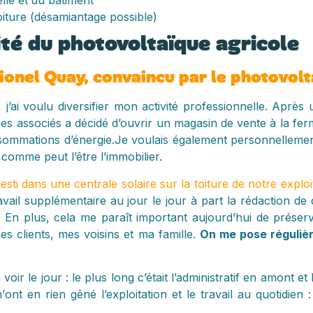
elle et du bâtiment
oiture (désamiantage possible)
ité du photovoltaïque agricole
onel Quay, convaincu par le photovolt
, j’ai voulu diversifier mon activité professionnelle. Aprè
 des associés a décidé d’ouvrir un magasin de vente à la ferm
onsommations d’énergie.Je voulais également personnelleme
s comme peut l’être l’immobilier.
nvesti dans une centrale solaire sur la toiture de notre exploi
vail supplémentaire au jour le jour à part la rédaction de
! En plus, cela me paraît important aujourd’hui de préser
 clients, mes voisins et ma famille.
On me pose réguliè
voir le jour : le plus long c’était l’administratif en amont 
ont en rien gêné l’exploitation et le travail au quotidien : 