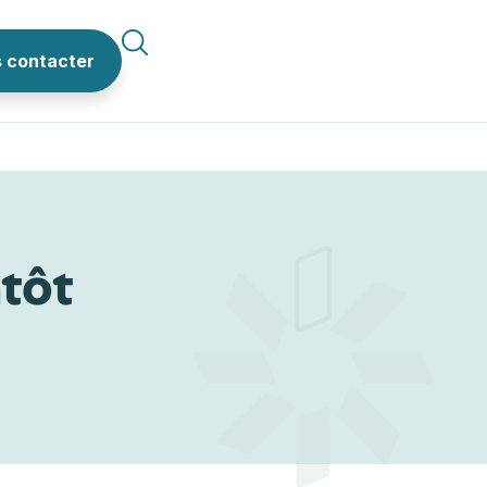
 contacter
ntôt