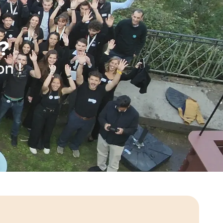
 ?
on !