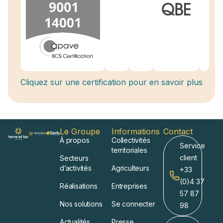
Cliquez sur une certification pour en savoir plus
Le Groupe
Informations
Contact
À propos
Collectivités
Service
territoriales
client
Secteurs
d’activités
Agriculteurs
+33
(0)4 37
Réalisations
Entreprises
57 87
Nos solutions
Se connecter
98
Actualités
Presse